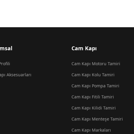
msal
Cam Kapı
rofili
Cam Kapı Motoru Tamiri
pı Aksesuarları
Cam Kapı Kolu Tamiri
Cam Kapı Pompa Tamiri
Cam Kapı Fitili Tamiri
Cam Kapı Kilidi Tamiri
Cam Kapı Menteşe Tamiri
Cam Kapı Markaları