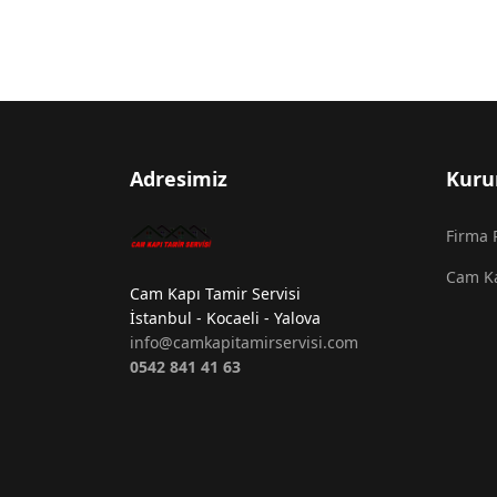
Adresimiz
Kuru
Firma P
Cam Ka
Cam Kapı Tamir Servisi
İstanbul - Kocaeli - Yalova
info@camkapitamirservisi.com
0542 841 41 63