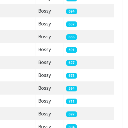
Bossy
694
Bossy
637
Bossy
656
Bossy
591
Bossy
627
Bossy
675
Bossy
594
Bossy
711
Bossy
697
Bossy
604