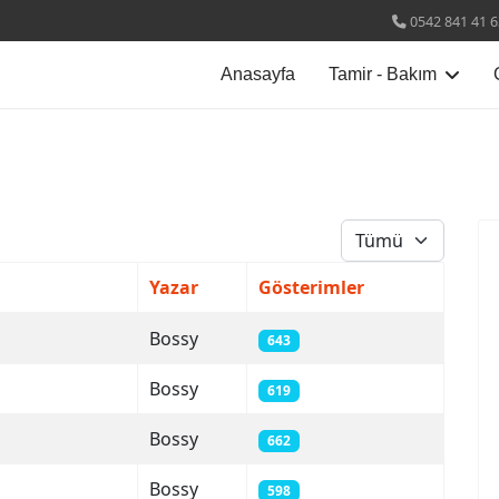
0542 841 41 6
Anasayfa
Tamir - Bakım
Göster #
Yazar
Gösterimler
Bossy
643
Bossy
619
Bossy
662
Bossy
598