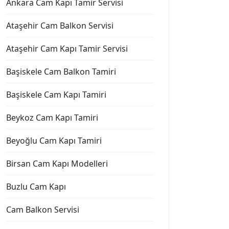
Ankara Cam Kapı Tamir Servisi
Ataşehir Cam Balkon Servisi
Ataşehir Cam Kapı Tamir Servisi
Başiskele Cam Balkon Tamiri
Başiskele Cam Kapı Tamiri
Beykoz Cam Kapı Tamiri
Beyoğlu Cam Kapı Tamiri
Birsan Cam Kapı Modelleri
Buzlu Cam Kapı
Cam Balkon Servisi