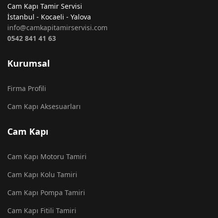
Cam Kapı Tamir Servisi
İstanbul - Kocaeli - Yalova
info@camkapitamirservisi.com
0542 841 41 63
Kurumsal
Firma Profili
Cam Kapı Aksesuarları
Cam Kapı
Cam Kapı Motoru Tamiri
Cam Kapı Kolu Tamiri
Cam Kapı Pompa Tamiri
Cam Kapı Fitili Tamiri