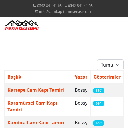
0542 841 41 63
0542 841 41 63
info@camkapitamirservisi.com
Göster #
Başlık
Yazar
Gösterimler
Makaleler
Kartepe Cam Kapı Tamiri
Bossy
867
Karamürsel Cam Kapı
Bossy
691
Tamiri
Kandıra Cam Kapı Tamiri
Bossy
659