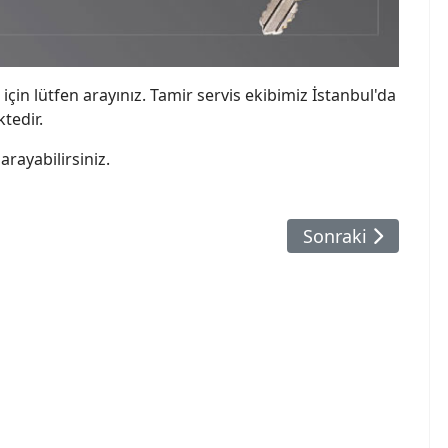
için lütfen arayınız. Tamir servis ekibimiz İstanbul'da
tedir.
arayabilirsiniz.
ları
Sonraki Makale: 
Sonraki