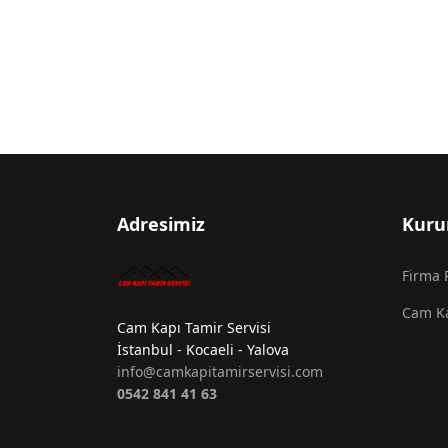
Adresimiz
Kuru
Firma P
Cam Ka
Cam Kapı Tamir Servisi
İstanbul - Kocaeli - Yalova
info@camkapitamirservisi.com
0542 841 41 63